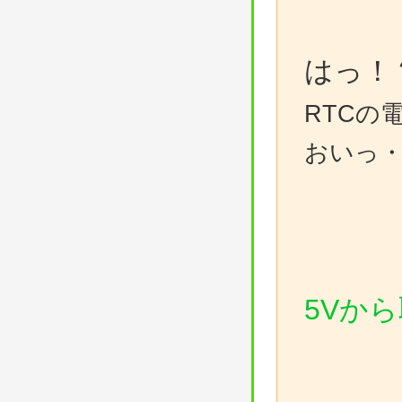
はっ！
RTC
おいっ
5Vか