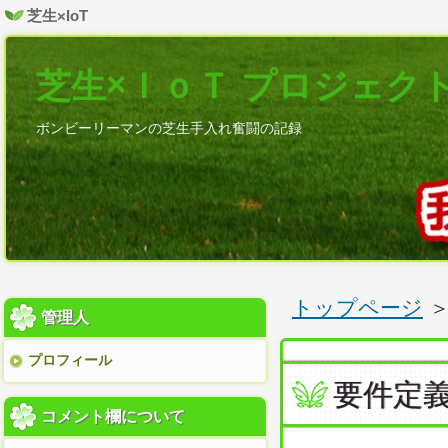
芝生×IoT
芝生×ＩｏＴ プロジェク
ボンビーリーマンの芝生手入れ奮闘の記録
トップページ
管理人
プロフィール
要件定
コメント欄について