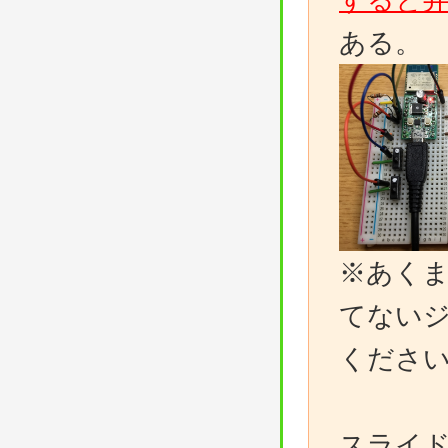
ある。
※あく
てない
くださ
スライ