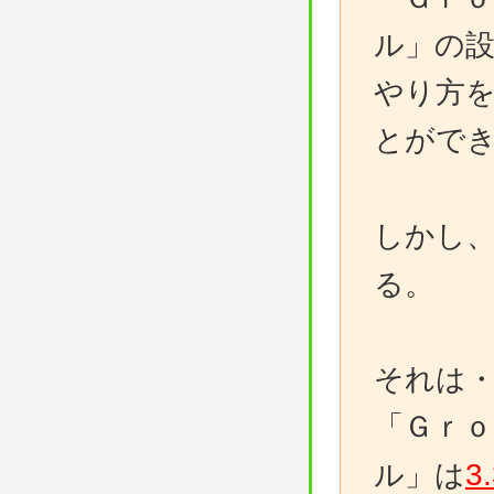
ル」の
やり方
とがで
しかし
る。
それは
「Ｇｒ
3
ル」は