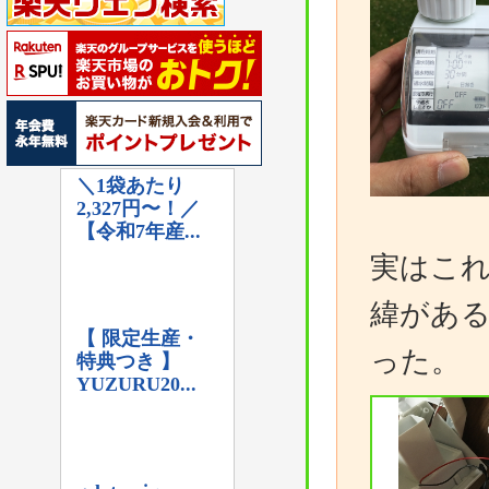
実はこ
緯があ
った。