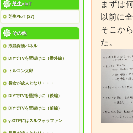
まずは
芝生×IoT
以前に
芝生×IoT (27)
そこか
その他
た。
液晶保護パネル
DIYでTVを壁掛けに（番外編）
トルコン太郎
長女が成人となり・・・
DIYでTVを壁掛けに（後編）
DIYでTVを壁掛けに（前編）
γ-GTPにはスルフォラファン