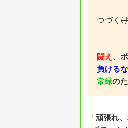
つづく
闘え
、
負ける
常緑
の
「頑張れ、