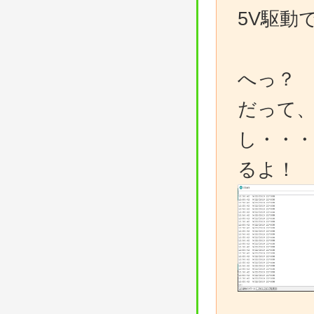
5V駆動
へっ？
だって
し・・
るよ！