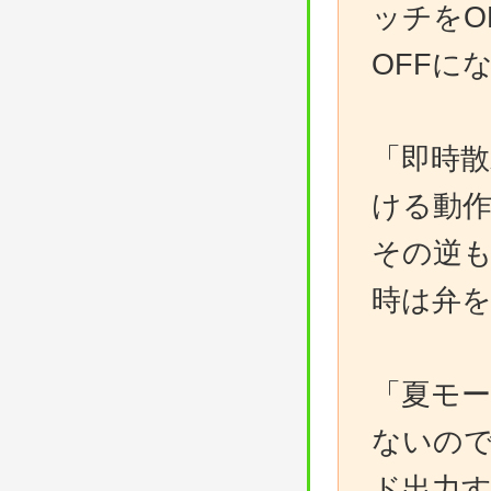
ッチをO
OFFに
「即時散
ける動
その逆も
時は弁
「夏モ
ないので
ド出力