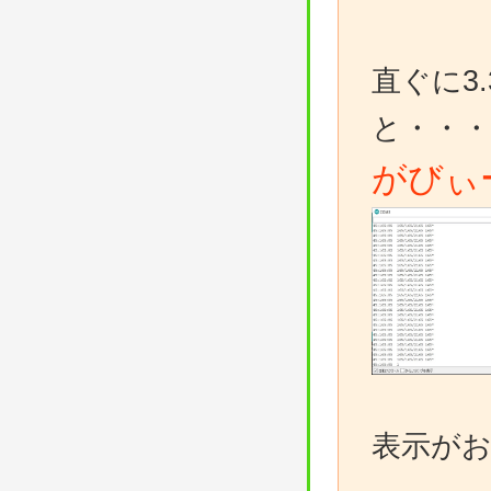
直ぐに3
と・・・
がびぃ
表示が