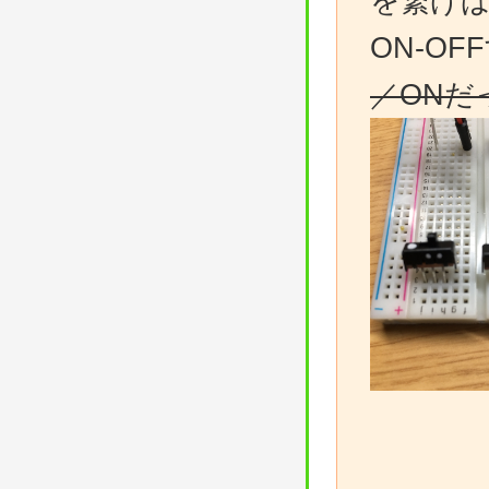
を繋げ
ON-O
／ONだ