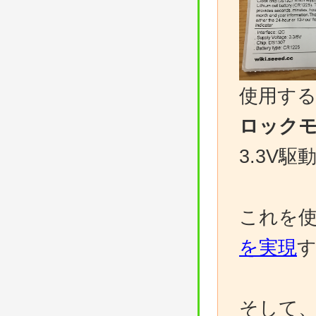
使用す
ロック
3.3V
これを
を実現
そして