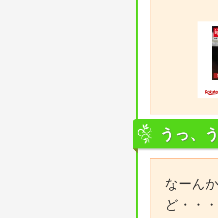
うっ、
なーん
ど・・・