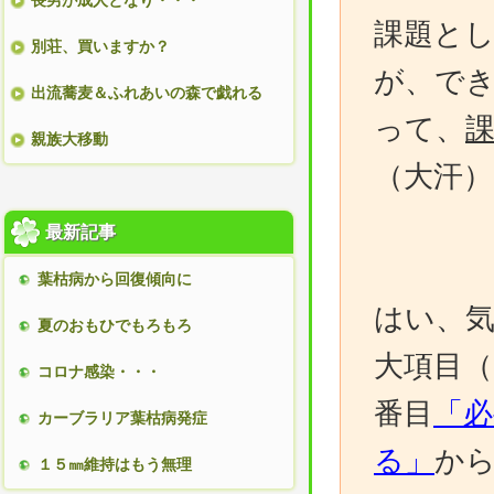
長男が成人となり・・・
課題と
別荘、買いますか？
が、で
出流蕎麦＆ふれあいの森で戯れる
って、
親族大移動
（大汗）
最新記事
葉枯病から回復傾向に
はい、
夏のおもひでもろもろ
大項目（
コロナ感染・・・
番目
「
カーブラリア葉枯病発症
る」
か
１５㎜維持はもう無理