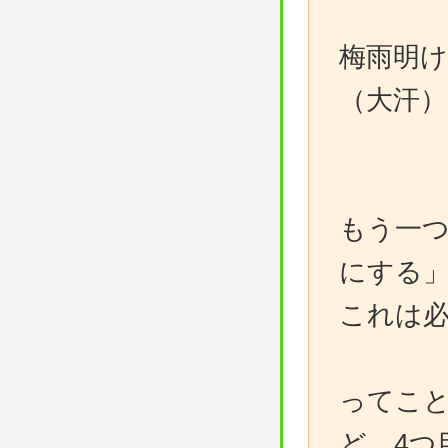
梅雨明
（大汗）
もう一
にする
これは
ってこ
ど、4つ