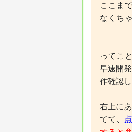
ここま
なくち
ってこ
早速開
作確認
右上にあ
てて、
すると