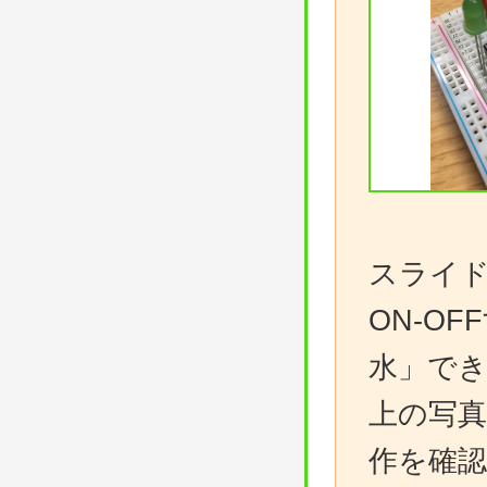
スライ
ON-O
水」で
上の写真
作を確